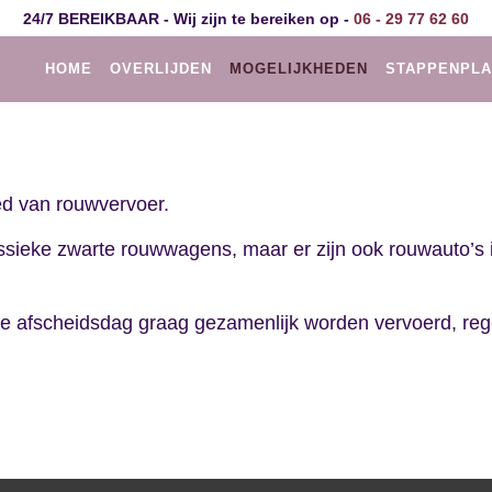
24/7 BEREIKBAAR - Wij zijn te bereiken op -
06 ‑ 29 77 62 60
HOME
OVERLIJDEN
MOGELIJKHEDEN
STAPPENPL
ied van rouwvervoer.
 klassieke zwarte rouwwagens, maar er zijn ook rouwauto’s
de afscheidsdag graag gezamenlijk worden vervoerd, reg