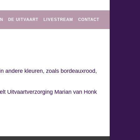
AN
DE UITVAART
LIVESTREAM
CONTACT
 in andere kleuren, zoals bordeauxrood,
elt Uitvaartverzorging Marian van Honk