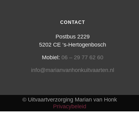
CONTACT
Postbus 2229
5202 CE ‘s-Hertogenbosch
Mobiel:
06 – 29 77 62 60
info@marianvanhonkuitvaarten.nl
© Uitvaartverzorging Marian van Honk
Privacybeleid