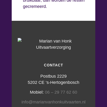
bruikbaar, dan worden de resten
gecremeerd.
CONTACT
Postbus 2229
5202 CE ‘s-Hertogenbosch
Mobiel:
06 – 29 77 62 60
info@marianvanhonkuitvaarten.nl